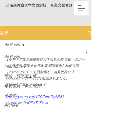
北海道教育大学岩見沢校 音楽文化専攻
記事
All Posts
All Posts
【令和７年度北海道教育大学岩見沢校 芸術・スポー
ツ文化学科 音楽文化専攻 定期演奏会】札幌公演
Information
（2025/12/16）の公演動画が、岩見沢校公式
専攻・研究室主催
YouTubeチャンネルにて公開されました。
下記からご覧いただけます。
専攻教員・学生出演
その他
https://youtu.be/1Z0ZztpZgNM?
si=eiaUmQuPExTLEn-a
Archive