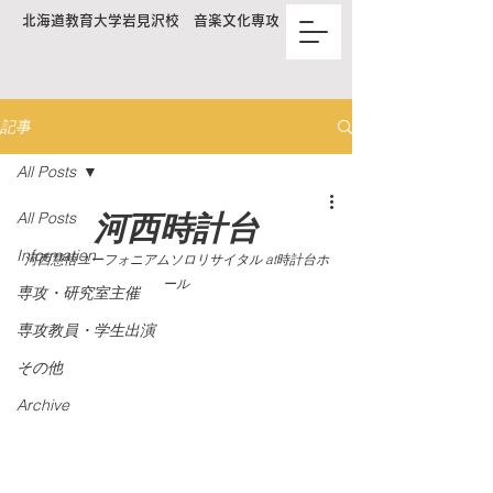
北海道教育大学岩見沢校 音楽文化専攻
記事
All Posts
All Posts
河西時計台
Information
河西慧悟ユーフォニアムソロリサイタル at時計台ホ
ール
専攻・研究室主催
専攻教員・学生出演
その他
Archive