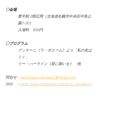
〇会場
豊平館 2階広間（北海道札幌市中央区中島公
園1-20）
入場料　500円
〇プログラム
プッチーニ《ラ・ボエーム》より「私の名は
ミミ」
リー・ハーライン《星に願いを》　他
問合せ：
Iwamizawa.seigaku2@gmail.com
SNS　：
https://www.instagram.com/huei_seigaku2/