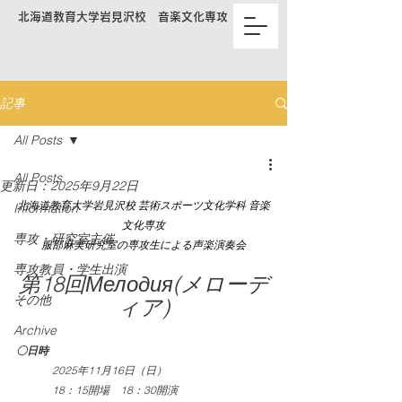
北海道教育大学岩見沢校 音楽文化専攻
記事
All Posts
All Posts
更新日：
2025年9月22日
北海道教育大学岩見沢校 芸術スポーツ文化学科 音楽
Information
文化専攻
専攻・研究室主催
服部麻実研究室の専攻生による声楽演奏会
専攻教員・学生出演
第18回Мелодия(メローデ
その他
ィア)
Archive
〇日時
2025年11月16日（日）
18：15開場　18：30開演