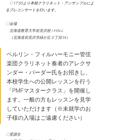
　◇
17:55より本校クラリネット・アンサンブルによ
るプレコンサートを行います。
〇会場
北海道教育大学岩見沢校 i-HALL
　（
北海道岩見沢市緑が丘２丁目34）
ベルリン・フィルハーモニー管弦
楽団クラリネット奏者のアレクサ
ンダー・バーダー氏をお招きし、
本校学生への公開レッスンを行う
「PMFマスタークラス」を開催し
ます。一般の方もレッスンを見学
していただけます（※未就学のお
子様の入場はご遠慮ください）
〇受講生