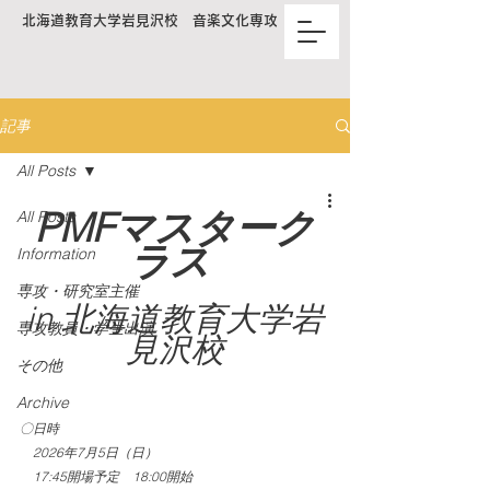
北海道教育大学岩見沢校 音楽文化専攻
記事
All Posts
PMFマスターク
All Posts
ラス 
Information
専攻・研究室主催
in 北海道教育大学岩
専攻教員・学生出演
見沢校
その他
Archive
〇日時
　2026年7月5日（日）
　17:45開場予定　18:00開始　