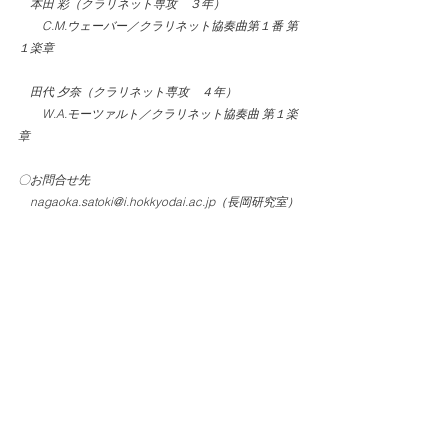
　本田 彩（クラリネット専攻　３年）
　　C.M.ウェーバー／クラリネット協奏曲第１番 第
１楽章
　田代 夕奈（クラリネット専攻　４年）
　　W.A.モーツァルト／クラリネット協奏曲 第１楽
章
〇お問合せ先
　nagaoka.satoki@i.hokkyodai.ac.jp（長岡研究室）