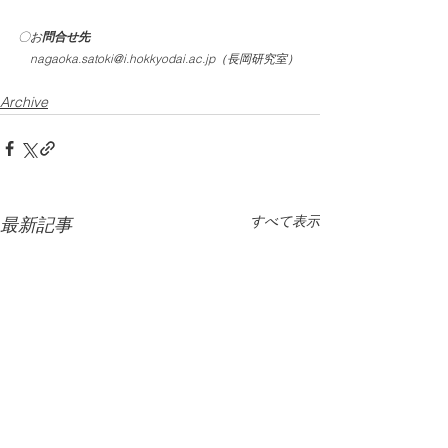
〇お
問合せ先
nagaoka.satoki@i.hokkyodai.ac.jp（長岡研究室）
Archive
すべて表示
最新記事