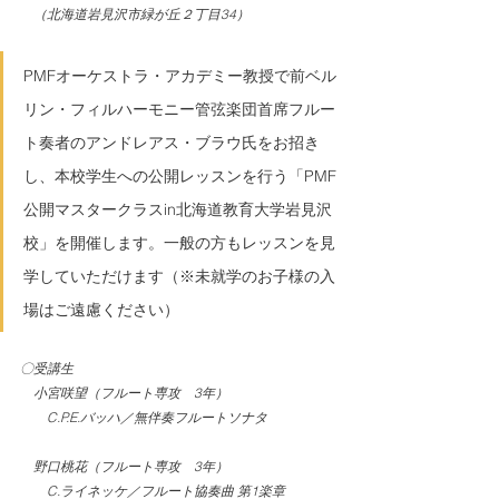
　（
北海道岩見沢市緑が丘２丁目34）
PMFオーケストラ・アカデミー教授で前ベル
リン・フィルハーモニー管弦楽団首席フルー
ト奏者のアンドレアス・ブラウ氏をお招き
し、本校学生への公開レッスンを行う「PMF
公開マスタークラスin北海道教育大学岩見沢
校」を開催します。一般の方もレッスンを見
学していただけます（※未就学のお子様の入
場はご遠慮ください）
〇受講生
　小宮咲望（フルート専攻　3年）
　　C.P.E.バッハ／無伴奏フルートソナタ
　野口桃花（フルート専攻　3年）
　　C.ライネッケ／フルート協奏曲 第1楽章