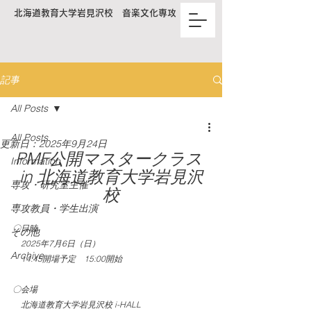
北海道教育大学岩見沢校 音楽文化専攻
記事
All Posts
All Posts
更新日：
2025年9月24日
PMF公開マスタークラス 
Information
in 北海道教育大学岩見沢
専攻・研究室主催
校
専攻教員・学生出演
〇日時
その他
　2025年7月6日（日）
Archive
　14:45開場予定　15:00開始　
〇会場
北海道教育大学岩見沢校 i-HALL