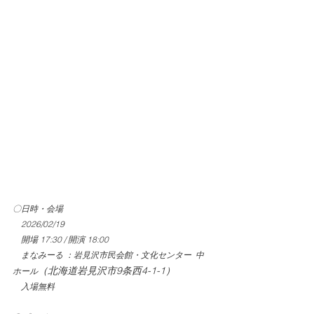
〇日時・会場
　2026/02/19
　開場 17:30 / 開演 18:00
　まなみーる ：岩見沢市民会館・文化センター  中
（北海道岩見沢市9条西4-1-1）
ホール
　入場無料