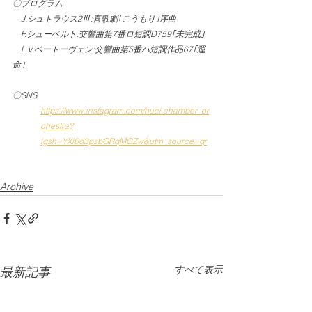
〇プログラム
　J.シュトラウス2世:喜歌劇｢こうもり｣序曲
　F.シューベルト:交響曲第7番ロ短調D759｢未完成｣
　L.v.ベートーヴェン:交響曲第5番ハ短調作品67｢運
命｣
〇SNS
https://www.instagram.com/huei.chamber_or
chestra?
igsh=YXl6d3psbGRqMGZw&utm_source=qr
Archive
すべて表示
最新記事