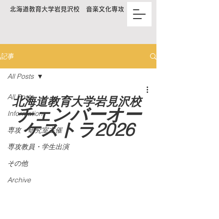
北海道教育大学岩見沢校 音楽文化専攻
記事
All Posts
All Posts
北海道教育大学岩見沢校 
チェンバーオー
Information
ケストラ2026
専攻・研究室主催
専攻教員・学生出演
その他
Archive