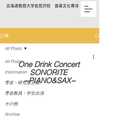
北海道教育大学岩見沢校 音楽文化専攻
記事
All Posts
All Posts
One Drink Concert 
SONORITE 
Information
~PIANO&SAX~
専攻・研究室主催
専攻教員・学生出演
その他
Archive